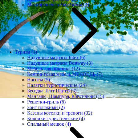
Маскировочные костюмы
(3)
Туризм
(1)
Надувные матрасы Intex
(6)
Надувные матрасы Bestway
(3)
Мебель для пикника
(12)
Кемпинговая мебель МЕДВЕДЬ
(7)
Насосы
(5)
Палатки туристические
(24)
Беседка Тент Шатер
(3)
Мангалы, Шампура, Коптильни
(15)
Решетки-гриль
(6)
Зонт пляжный
(2)
Казаны котелки и треноги
(32)
Коврики туристические
(4)
Спальный мешок
(4)