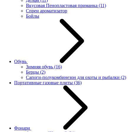
Делфи
(11)
Вкусовая Пенопластовая приманка
(11)
Спреи ароматизатор
Бойлы
Обувь
Зимняя обувь
(16)
Берцы
(2)
Сапоги-полукомбинезон для охоты и рыбалки
(2)
Портативные газовые плиты
(36)
Фонари