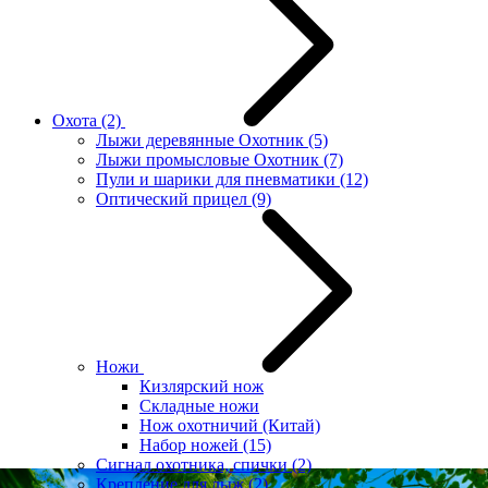
Охота
(2)
Лыжи деревянные Охотник
(5)
Лыжи промысловые Охотник
(7)
Пули и шарики для пневматики
(12)
Оптический прицел
(9)
Ножи
Кизлярский нож
Складные ножи
Нож охотничий (Китай)
Набор ножей
(15)
Сигнал охотника, спички
(2)
Крепление для лыж
(2)