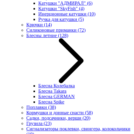
Катушки "АДМИРАЛ"
(6)
Катушки "SkyFish"
(4)
Инерционные катушки
(10)
Ручка для катушки
(5)
Крючки
(14)
Силиконовые приманки
(72)
Блесны летние
(128)
Блесна Колебалка
Блесна Takara
Блесна GERMAN
Блесна Spike
Поплавки
(38)
Кормушки и донные снасти
(58)
Садки, подсачники, верши
(20)
Грузила
(23)
Сигнализаторы поклевки, свингера, колокольчики