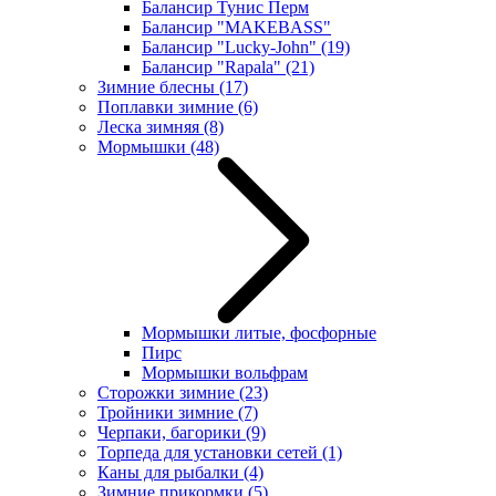
Балансир Тунис Перм
Балансир "MAKEBASS"
Балансир "Lucky-John"
(19)
Балансир "Rapala"
(21)
Зимние блесны
(17)
Поплавки зимние
(6)
Леска зимняя
(8)
Мормышки
(48)
Мормышки литые, фосфорные
Пирс
Мормышки вольфрам
Сторожки зимние
(23)
Тройники зимние
(7)
Черпаки, багорики
(9)
Торпеда для установки сетей
(1)
Каны для рыбалки
(4)
Зимние прикормки
(5)