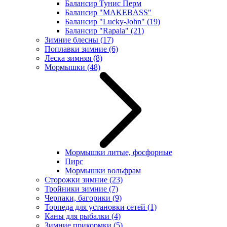
Балансир Тунис Перм
Балансир "MAKEBASS"
Балансир "Lucky-John"
(19)
Балансир "Rapala"
(21)
Зимние блесны
(17)
Поплавки зимние
(6)
Леска зимняя
(8)
Мормышки
(48)
Мормышки литые, фосфорные
Пирс
Мормышки вольфрам
Сторожки зимние
(23)
Тройники зимние
(7)
Черпаки, багорики
(9)
Торпеда для установки сетей
(1)
Каны для рыбалки
(4)
Зимние прикормки
(5)