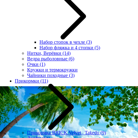
Набор стопок в чехле
(3)
Набор фляжка и 4 стопки
(5)
Нитки, Верёвки
(14)
Ведра рыболовные
(6)
Очки
(1)
Кружки и термокружки
Чайники походные
(3)
Прикормки
(11)
Прикормка BRICK Velvet , Takedo
(9)