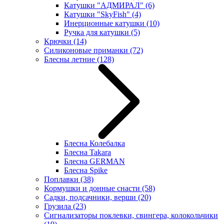
Катушки "АДМИРАЛ"
(6)
Катушки "SkyFish"
(4)
Инерционные катушки
(10)
Ручка для катушки
(5)
Крючки
(14)
Силиконовые приманки
(72)
Блесны летние
(128)
Блесна Колебалка
Блесна Takara
Блесна GERMAN
Блесна Spike
Поплавки
(38)
Кормушки и донные снасти
(58)
Садки, подсачники, верши
(20)
Грузила
(23)
Сигнализаторы поклевки, свингера, колокольчики