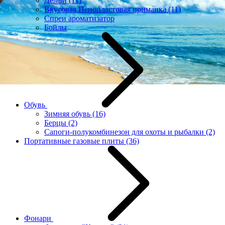
Делфи
(11)
Вкусовая Пенопластовая приманка
(11)
Спреи ароматизатор
Бойлы
Обувь
Зимняя обувь
(16)
Берцы
(2)
Сапоги-полукомбинезон для охоты и рыбалки
(2)
Портативные газовые плиты
(36)
Фонари