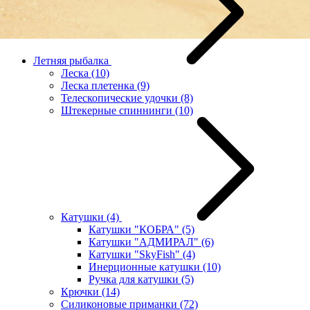
Летняя рыбалка
Леска
(10)
Леска плетенка
(9)
Телескопические удочки
(8)
Штекерные спиннинги
(10)
Катушки
(4)
Катушки "КОБРА"
(5)
Катушки "АДМИРАЛ"
(6)
Катушки "SkyFish"
(4)
Инерционные катушки
(10)
Ручка для катушки
(5)
Крючки
(14)
Силиконовые приманки
(72)