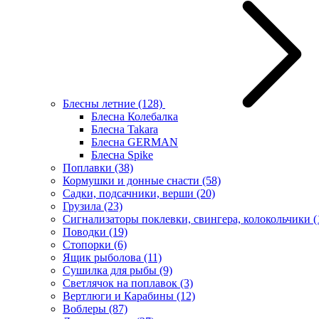
Блесны летние
(128)
Блесна Колебалка
Блесна Takara
Блесна GERMAN
Блесна Spike
Поплавки
(38)
Кормушки и донные снасти
(58)
Садки, подсачники, верши
(20)
Грузила
(23)
Сигнализаторы поклевки, свингера, колокольчики
(
Поводки
(19)
Стопорки
(6)
Ящик рыболова
(11)
Сушилка для рыбы
(9)
Светлячок на поплавок
(3)
Вертлюги и Карабины
(12)
Воблеры
(87)