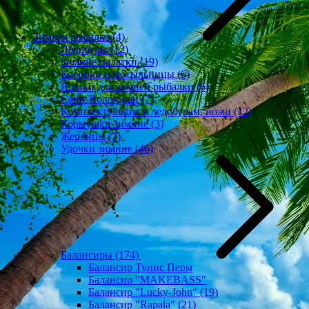
Зимняя рыбалка
(4)
Ледобуры
(12)
Зимние палатки
(19)
Коробки и мотыльницы
(6)
Ящики для зимней рыбалки
(6)
Сани-Волокуши
(7)
Комплектующие к ледобурам, ножи
(12)
Кормушки зимние
(3)
Жерлицы
(7)
Удочки зимние
(46)
Балансиры
(174)
Балансир Тунис Перм
Балансир "MAKEBASS"
Балансир "Lucky-John"
(19)
Балансир "Rapala"
(21)