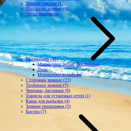
Зимние блесны
(17)
Поплавки зимние
(6)
Леска зимняя
(8)
Мормышки
(48)
Мормышки литые, фосфорные
Пирс
Мормышки вольфрам
Сторожки зимние
(23)
Тройники зимние
(7)
Черпаки, багорики
(9)
Торпеда для установки сетей
(1)
Каны для рыбалки
(4)
Зимние прикормки
(5)
Бисера
(7)