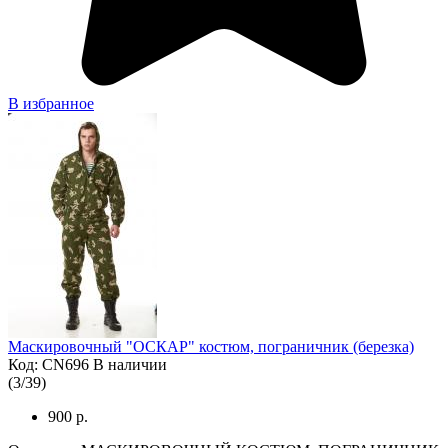
В избранное
Маскировочный "ОСКАР" костюм, пограничник (березка)
Код: CN696
В наличии
(
3
/
39
)
900 р.