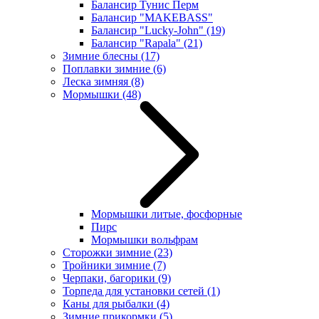
Балансир Тунис Перм
Балансир "MAKEBASS"
Балансир "Lucky-John"
(19)
Балансир "Rapala"
(21)
Зимние блесны
(17)
Поплавки зимние
(6)
Леска зимняя
(8)
Мормышки
(48)
Мормышки литые, фосфорные
Пирс
Мормышки вольфрам
Сторожки зимние
(23)
Тройники зимние
(7)
Черпаки, багорики
(9)
Торпеда для установки сетей
(1)
Каны для рыбалки
(4)
Зимние прикормки
(5)