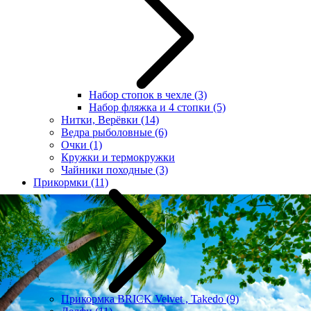
Набор стопок в чехле
(3)
Набор фляжка и 4 стопки
(5)
Нитки, Верёвки
(14)
Ведра рыболовные
(6)
Очки
(1)
Кружки и термокружки
Чайники походные
(3)
Прикормки
(11)
Прикормка BRICK Velvet , Takedo
(9)