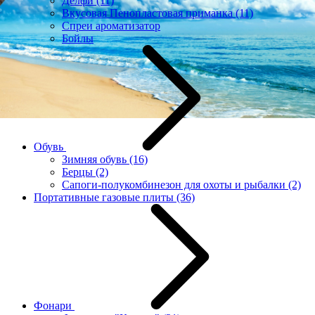
Делфи
(11)
Вкусовая Пенопластовая приманка
(11)
Спреи ароматизатор
Бойлы
Обувь
Зимняя обувь
(16)
Берцы
(2)
Сапоги-полукомбинезон для охоты и рыбалки
(2)
Портативные газовые плиты
(36)
Фонари