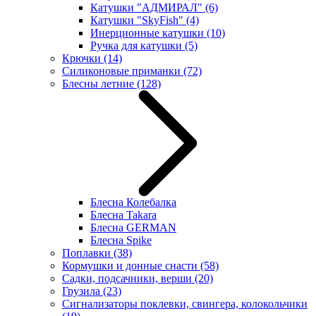
Катушки "АДМИРАЛ"
(6)
Катушки "SkyFish"
(4)
Инерционные катушки
(10)
Ручка для катушки
(5)
Крючки
(14)
Силиконовые приманки
(72)
Блесны летние
(128)
Блесна Колебалка
Блесна Takara
Блесна GERMAN
Блесна Spike
Поплавки
(38)
Кормушки и донные снасти
(58)
Садки, подсачники, верши
(20)
Грузила
(23)
Сигнализаторы поклевки, свингера, колокольчики