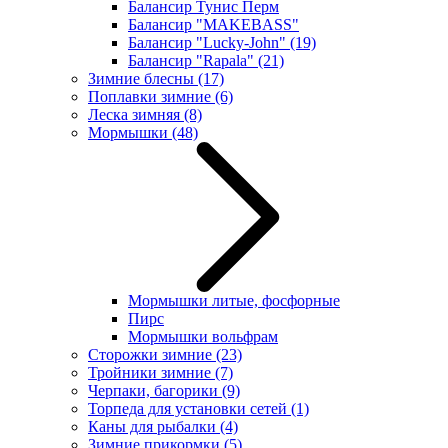
Балансир Тунис Перм
Балансир "MAKEBASS"
Балансир "Lucky-John"
(19)
Балансир "Rapala"
(21)
Зимние блесны
(17)
Поплавки зимние
(6)
Леска зимняя
(8)
Мормышки
(48)
Мормышки литые, фосфорные
Пирс
Мормышки вольфрам
Сторожки зимние
(23)
Тройники зимние
(7)
Черпаки, багорики
(9)
Торпеда для установки сетей
(1)
Каны для рыбалки
(4)
Зимние прикормки
(5)