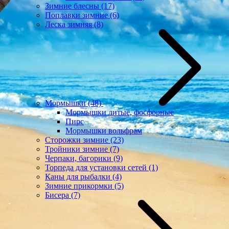
Зимние блесны
(17)
Поплавки зимние
(6)
Леска зимняя
(8)
Мормышки
(48)
Мормышки литые, фосфорные
Пирс
Мормышки вольфрам
Сторожки зимние
(23)
Тройники зимние
(7)
Черпаки, багорики
(9)
Торпеда для установки сетей
(1)
Каны для рыбалки
(4)
Зимние прикормки
(5)
Бисера
(7)