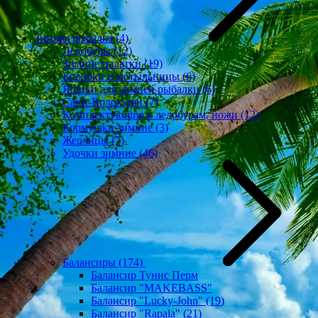
Зимняя рыбалка
(4)
Ледобуры
(12)
Зимние палатки
(19)
Коробки и мотыльницы
(6)
Ящики для зимней рыбалки
(6)
Сани-Волокуши
(7)
Комплектующие к ледобурам, ножи
(12)
Кормушки зимние
(3)
Жерлицы
(7)
Удочки зимние
(46)
Балансиры
(174)
Балансир Тунис Перм
Балансир "MAKEBASS"
Балансир "Lucky-John"
(19)
Балансир "Rapala"
(21)