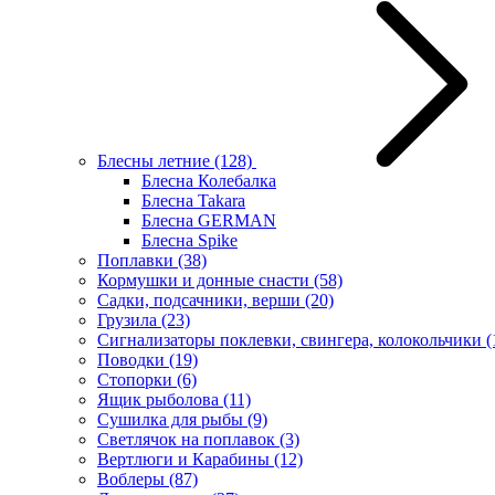
Блесны летние
(128)
Блесна Колебалка
Блесна Takara
Блесна GERMAN
Блесна Spike
Поплавки
(38)
Кормушки и донные снасти
(58)
Садки, подсачники, верши
(20)
Грузила
(23)
Сигнализаторы поклевки, свингера, колокольчики
(
Поводки
(19)
Стопорки
(6)
Ящик рыболова
(11)
Сушилка для рыбы
(9)
Светлячок на поплавок
(3)
Вертлюги и Карабины
(12)
Воблеры
(87)