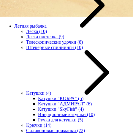
Летняя рыбалка
Леска
(10)
Леска плетенка
(9)
Телескопические удочки
(8)
Штекерные спиннинги
(10)
Катушки
(4)
Катушки "КОБРА"
(5)
Катушки "АДМИРАЛ"
(6)
Катушки "SkyFish"
(4)
Инерционные катушки
(10)
Ручка для катушки
(5)
Крючки
(14)
Силиконовые приманки
(72)