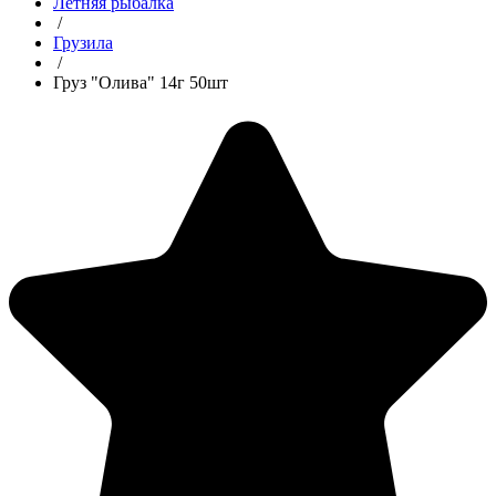
Летняя рыбалка
/
Грузила
/
Груз "Олива" 14г 50шт