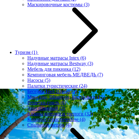
Маскировочные костюмы
(3)
Туризм
(1)
Надувные матрасы Intex
(6)
Надувные матрасы Bestway
(3)
Мебель для пикника
(12)
Кемпинговая мебель МЕДВЕДЬ
(7)
Насосы
(5)
Палатки туристические
(24)
Беседка Тент Шатер
(3)
Мангалы, Шампура, Коптильни
(15)
Решетки-гриль
(6)
Зонт пляжный
(2)
Казаны котелки и треноги
(32)
Коврики туристические
(4)
Спальный мешок
(4)