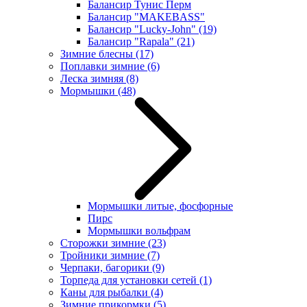
Балансир Тунис Перм
Балансир "MAKEBASS"
Балансир "Lucky-John"
(19)
Балансир "Rapala"
(21)
Зимние блесны
(17)
Поплавки зимние
(6)
Леска зимняя
(8)
Мормышки
(48)
Мормышки литые, фосфорные
Пирс
Мормышки вольфрам
Сторожки зимние
(23)
Тройники зимние
(7)
Черпаки, багорики
(9)
Торпеда для установки сетей
(1)
Каны для рыбалки
(4)
Зимние прикормки
(5)