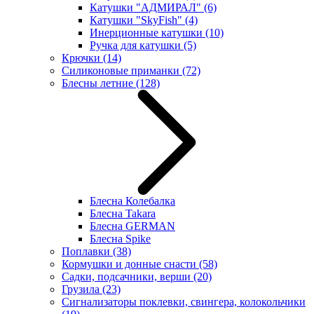
Катушки "АДМИРАЛ"
(6)
Катушки "SkyFish"
(4)
Инерционные катушки
(10)
Ручка для катушки
(5)
Крючки
(14)
Силиконовые приманки
(72)
Блесны летние
(128)
Блесна Колебалка
Блесна Takara
Блесна GERMAN
Блесна Spike
Поплавки
(38)
Кормушки и донные снасти
(58)
Садки, подсачники, верши
(20)
Грузила
(23)
Сигнализаторы поклевки, свингера, колокольчики