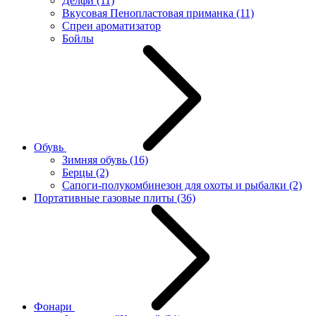
Делфи
(11)
Вкусовая Пенопластовая приманка
(11)
Спреи ароматизатор
Бойлы
Обувь
Зимняя обувь
(16)
Берцы
(2)
Сапоги-полукомбинезон для охоты и рыбалки
(2)
Портативные газовые плиты
(36)
Фонари