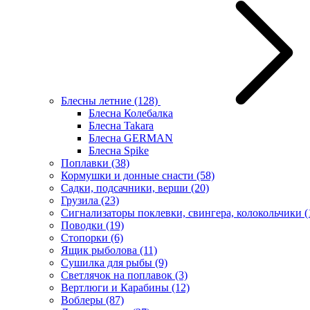
Блесны летние
(128)
Блесна Колебалка
Блесна Takara
Блесна GERMAN
Блесна Spike
Поплавки
(38)
Кормушки и донные снасти
(58)
Садки, подсачники, верши
(20)
Грузила
(23)
Сигнализаторы поклевки, свингера, колокольчики
(
Поводки
(19)
Стопорки
(6)
Ящик рыболова
(11)
Сушилка для рыбы
(9)
Светлячок на поплавок
(3)
Вертлюги и Карабины
(12)
Воблеры
(87)