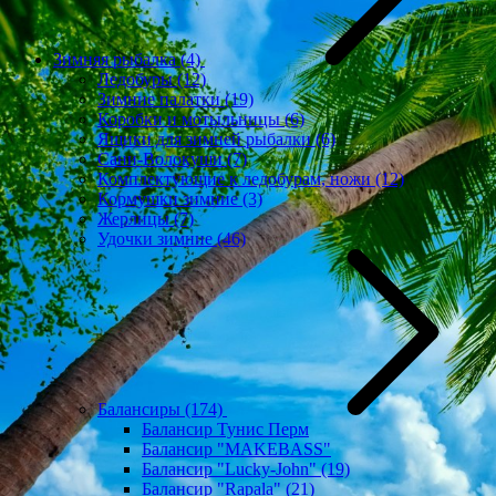
Зимняя рыбалка
(4)
Ледобуры
(12)
Зимние палатки
(19)
Коробки и мотыльницы
(6)
Ящики для зимней рыбалки
(6)
Сани-Волокуши
(7)
Комплектующие к ледобурам, ножи
(12)
Кормушки зимние
(3)
Жерлицы
(7)
Удочки зимние
(46)
Балансиры
(174)
Балансир Тунис Перм
Балансир "MAKEBASS"
Балансир "Lucky-John"
(19)
Балансир "Rapala"
(21)