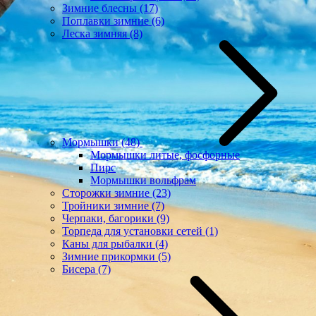
Зимние блесны
(17)
Поплавки зимние
(6)
Леска зимняя
(8)
Мормышки
(48)
Мормышки литые, фосфорные
Пирс
Мормышки вольфрам
Сторожки зимние
(23)
Тройники зимние
(7)
Черпаки, багорики
(9)
Торпеда для установки сетей
(1)
Каны для рыбалки
(4)
Зимние прикормки
(5)
Бисера
(7)