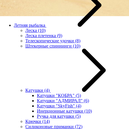
Летняя рыбалка
Леска
(10)
Леска плетенка
(9)
Телескопические удочки
(8)
Штекерные спиннинги
(10)
Катушки
(4)
Катушки "КОБРА"
(5)
Катушки "АДМИРАЛ"
(6)
Катушки "SkyFish"
(4)
Инерционные катушки
(10)
Ручка для катушки
(5)
Крючки
(14)
Силиконовые приманки
(72)