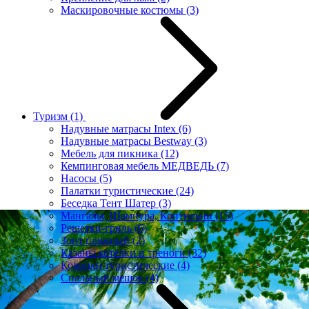
Маскировочные костюмы
(3)
Туризм
(1)
Надувные матрасы Intex
(6)
Надувные матрасы Bestway
(3)
Мебель для пикника
(12)
Кемпинговая мебель МЕДВЕДЬ
(7)
Насосы
(5)
Палатки туристические
(24)
Беседка Тент Шатер
(3)
Мангалы, Шампура, Коптильни
(15)
Решетки-гриль
(6)
Зонт пляжный
(2)
Казаны котелки и треноги
(32)
Коврики туристические
(4)
Спальный мешок
(4)