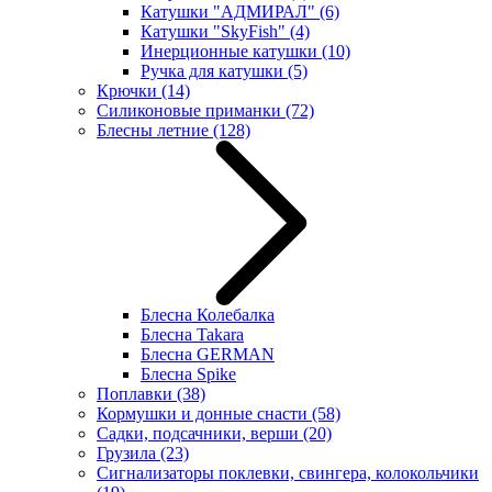
Катушки "АДМИРАЛ"
(6)
Катушки "SkyFish"
(4)
Инерционные катушки
(10)
Ручка для катушки
(5)
Крючки
(14)
Силиконовые приманки
(72)
Блесны летние
(128)
Блесна Колебалка
Блесна Takara
Блесна GERMAN
Блесна Spike
Поплавки
(38)
Кормушки и донные снасти
(58)
Садки, подсачники, верши
(20)
Грузила
(23)
Сигнализаторы поклевки, свингера, колокольчики