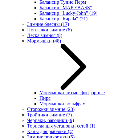
Балансир Тунис Перм
Балансир "MAKEBASS"
Балансир "Lucky-John"
(19)
Балансир "Rapala"
(21)
Зимние блесны
(17)
Поплавки зимние
(6)
Леска зимняя
(8)
Мормышки
(48)
Мормышки литые, фосфорные
Пирс
Мормышки вольфрам
Сторожки зимние
(23)
Тройники зимние
(7)
Черпаки, багорики
(9)
Торпеда для установки сетей
(1)
Каны для рыбалки
(4)
Зимние прикормки
(5)