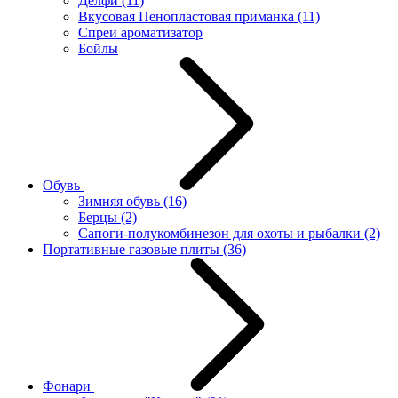
Делфи
(11)
Вкусовая Пенопластовая приманка
(11)
Спреи ароматизатор
Бойлы
Обувь
Зимняя обувь
(16)
Берцы
(2)
Сапоги-полукомбинезон для охоты и рыбалки
(2)
Портативные газовые плиты
(36)
Фонари