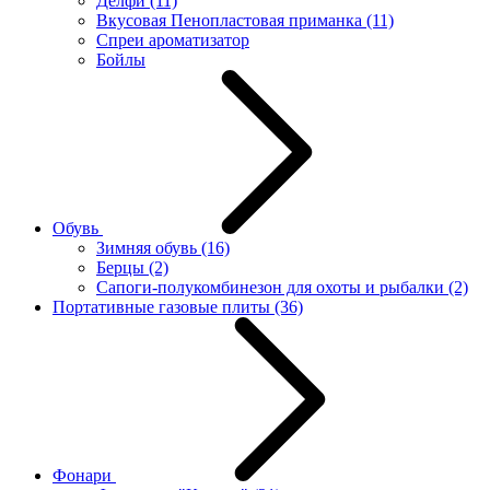
Делфи
(11)
Вкусовая Пенопластовая приманка
(11)
Спреи ароматизатор
Бойлы
Обувь
Зимняя обувь
(16)
Берцы
(2)
Сапоги-полукомбинезон для охоты и рыбалки
(2)
Портативные газовые плиты
(36)
Фонари