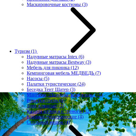
Маскировочные костюмы
(3)
Туризм
(1)
Надувные матрасы Intex
(6)
Надувные матрасы Bestway
(3)
Мебель для пикника
(12)
Кемпинговая мебель МЕДВЕДЬ
(7)
Насосы
(5)
Палатки туристические
(24)
Беседка Тент Шатер
(3)
Мангалы, Шампура, Коптильни
(15)
Решетки-гриль
(6)
Зонт пляжный
(2)
Казаны котелки и треноги
(32)
Коврики туристические
(4)
Спальный мешок
(4)