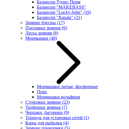
Балансир Тунис Перм
Балансир "MAKEBASS"
Балансир "Lucky-John"
(19)
Балансир "Rapala"
(21)
Зимние блесны
(17)
Поплавки зимние
(6)
Леска зимняя
(8)
Мормышки
(48)
Мормышки литые, фосфорные
Пирс
Мормышки вольфрам
Сторожки зимние
(23)
Тройники зимние
(7)
Черпаки, багорики
(9)
Торпеда для установки сетей
(1)
Каны для рыбалки
(4)
Зимние прикормки
(5)