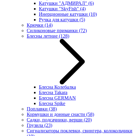
Катушки "АДМИРАЛ"
(6)
Катушки "SkyFish"
(4)
Инерционные катушки
(10)
Ручка для катушки
(5)
Крючки
(14)
Силиконовые приманки
(72)
Блесны летние
(128)
Блесна Колебалка
Блесна Takara
Блесна GERMAN
Блесна Spike
Поплавки
(38)
Кормушки и донные снасти
(58)
Садки, подсачники, верши
(20)
Грузила
(23)
Сигнализаторы поклевки, свингера, колокольчики