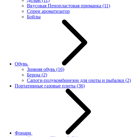
Делфи
(11)
Вкусовая Пенопластовая приманка
(11)
Спреи ароматизатор
Бойлы
Обувь
Зимняя обувь
(16)
Берцы
(2)
Сапоги-полукомбинезон для охоты и рыбалки
(2)
Портативные газовые плиты
(36)
Фонари