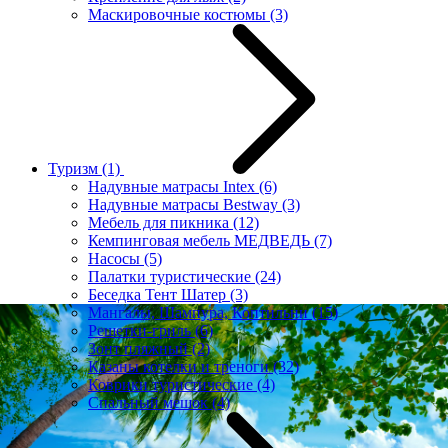
Маскировочные костюмы
(3)
Туризм
(1)
Надувные матрасы Intex
(6)
Надувные матрасы Bestway
(3)
Мебель для пикника
(12)
Кемпинговая мебель МЕДВЕДЬ
(7)
Насосы
(5)
Палатки туристические
(24)
Беседка Тент Шатер
(3)
Мангалы, Шампура, Коптильни
(15)
Решетки-гриль
(6)
Зонт пляжный
(2)
Казаны котелки и треноги
(32)
Коврики туристические
(4)
Спальный мешок
(4)