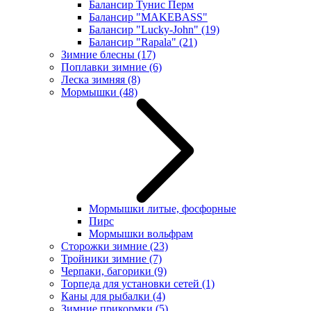
Балансир Тунис Перм
Балансир "MAKEBASS"
Балансир "Lucky-John"
(19)
Балансир "Rapala"
(21)
Зимние блесны
(17)
Поплавки зимние
(6)
Леска зимняя
(8)
Мормышки
(48)
Мормышки литые, фосфорные
Пирс
Мормышки вольфрам
Сторожки зимние
(23)
Тройники зимние
(7)
Черпаки, багорики
(9)
Торпеда для установки сетей
(1)
Каны для рыбалки
(4)
Зимние прикормки
(5)