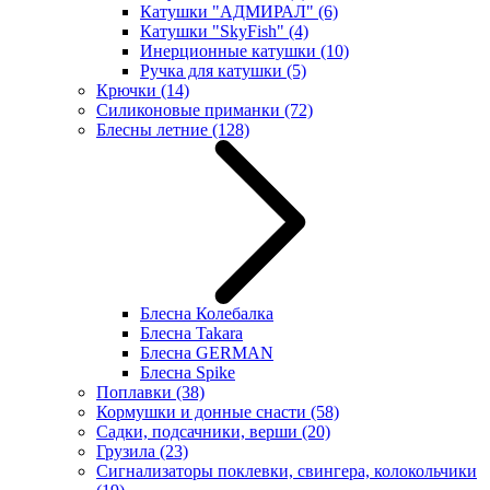
Катушки "АДМИРАЛ"
(6)
Катушки "SkyFish"
(4)
Инерционные катушки
(10)
Ручка для катушки
(5)
Крючки
(14)
Силиконовые приманки
(72)
Блесны летние
(128)
Блесна Колебалка
Блесна Takara
Блесна GERMAN
Блесна Spike
Поплавки
(38)
Кормушки и донные снасти
(58)
Садки, подсачники, верши
(20)
Грузила
(23)
Сигнализаторы поклевки, свингера, колокольчики