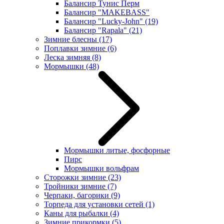
Балансир Тунис Перм
Балансир "MAKEBASS"
Балансир "Lucky-John"
(19)
Балансир "Rapala"
(21)
Зимние блесны
(17)
Поплавки зимние
(6)
Леска зимняя
(8)
Мормышки
(48)
Мормышки литые, фосфорные
Пирс
Мормышки вольфрам
Сторожки зимние
(23)
Тройники зимние
(7)
Черпаки, багорики
(9)
Торпеда для установки сетей
(1)
Каны для рыбалки
(4)
Зимние прикормки
(5)