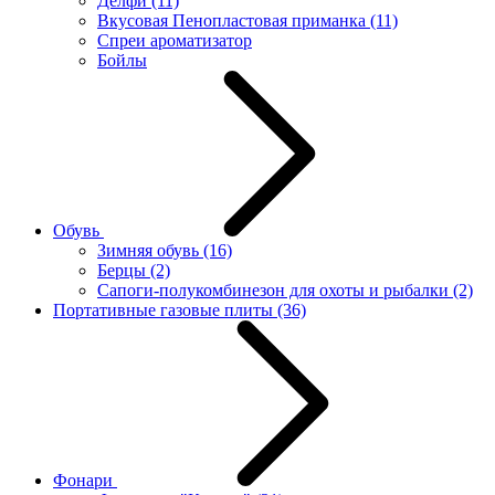
Делфи
(11)
Вкусовая Пенопластовая приманка
(11)
Спреи ароматизатор
Бойлы
Обувь
Зимняя обувь
(16)
Берцы
(2)
Сапоги-полукомбинезон для охоты и рыбалки
(2)
Портативные газовые плиты
(36)
Фонари