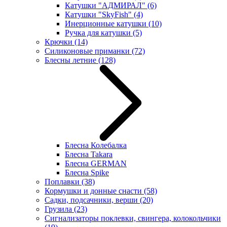
Катушки "АДМИРАЛ"
(6)
Катушки "SkyFish"
(4)
Инерционные катушки
(10)
Ручка для катушки
(5)
Крючки
(14)
Силиконовые приманки
(72)
Блесны летние
(128)
Блесна Колебалка
Блесна Takara
Блесна GERMAN
Блесна Spike
Поплавки
(38)
Кормушки и донные снасти
(58)
Садки, подсачники, верши
(20)
Грузила
(23)
Сигнализаторы поклевки, свингера, колокольчики