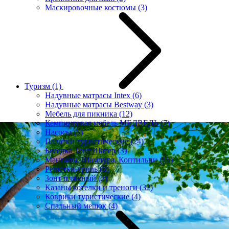
Маскировочные костюмы
(3)
Туризм
(1)
Надувные матрасы Intex
(6)
Надувные матрасы Bestway
(3)
Мебель для пикника
(12)
Кемпинговая мебель МЕДВЕДЬ
(7)
Насосы
(5)
Палатки туристические
(24)
Беседка Тент Шатер
(3)
Мангалы, Шампура, Коптильни
(15)
Решетки-гриль
(6)
Зонт пляжный
(2)
Казаны котелки и треноги
(32)
Коврики туристические
(4)
Спальный мешок
(4)