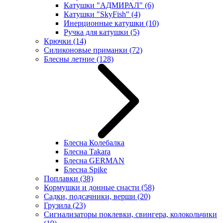
Катушки "АДМИРАЛ"
(6)
Катушки "SkyFish"
(4)
Инерционные катушки
(10)
Ручка для катушки
(5)
Крючки
(14)
Силиконовые приманки
(72)
Блесны летние
(128)
Блесна Колебалка
Блесна Takara
Блесна GERMAN
Блесна Spike
Поплавки
(38)
Кормушки и донные снасти
(58)
Садки, подсачники, верши
(20)
Грузила
(23)
Сигнализаторы поклевки, свингера, колокольчики