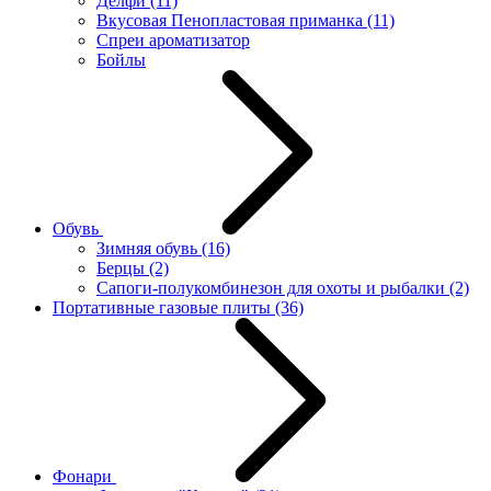
Делфи
(11)
Вкусовая Пенопластовая приманка
(11)
Спреи ароматизатор
Бойлы
Обувь
Зимняя обувь
(16)
Берцы
(2)
Сапоги-полукомбинезон для охоты и рыбалки
(2)
Портативные газовые плиты
(36)
Фонари