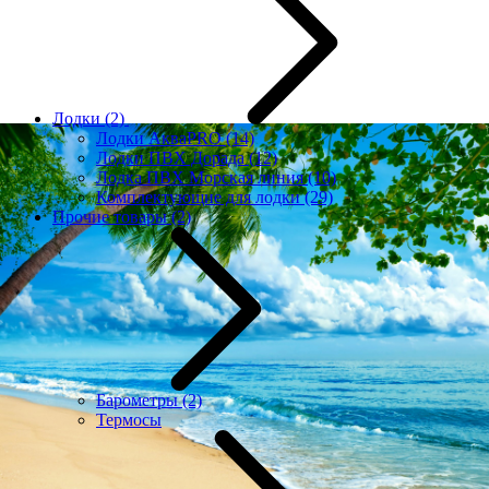
Лодки
(2)
Лодки АкваPRO
(14)
Лодки ПВХ Дорада
(12)
Лодка ПВХ Морская линия
(10)
Комплектующие для лодки
(29)
Прочие товары
(2)
Барометры
(2)
Термосы