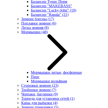
Балансир Тунис Перм
Балансир "MAKEBASS"
Балансир "Lucky-John"
(19)
Балансир "Rapala"
(21)
Зимние блесны
(17)
Поплавки зимние
(6)
Леска зимняя
(8)
Мормышки
(48)
Мормышки литые, фосфорные
Пирс
Мормышки вольфрам
Сторожки зимние
(23)
Тройники зимние
(7)
Черпаки, багорики
(9)
Торпеда для установки сетей
(1)
Каны для рыбалки
(4)
Зимние прикормки
(5)