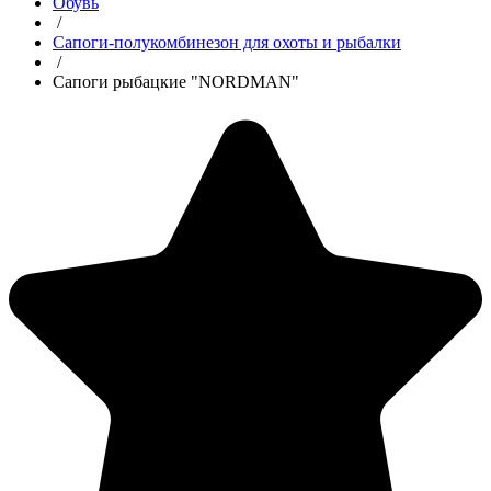
Обувь
/
Сапоги-полукомбинезон для охоты и рыбалки
/
Сапоги рыбацкие "NORDMAN"