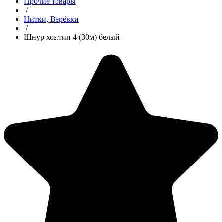
Прочие товары
/
Нитки, Верёвки
/
Шнур хоз.тип 4 (30м) белый