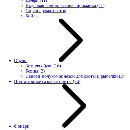
Делфи
(11)
Вкусовая Пенопластовая приманка
(11)
Спреи ароматизатор
Бойлы
Обувь
Зимняя обувь
(16)
Берцы
(2)
Сапоги-полукомбинезон для охоты и рыбалки
(2)
Портативные газовые плиты
(36)
Фонари