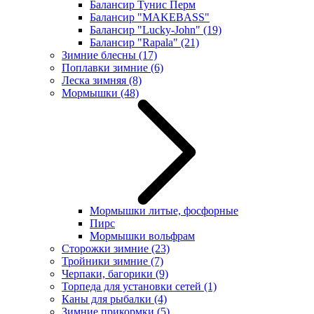
Балансир Тунис Перм
Балансир "MAKEBASS"
Балансир "Lucky-John"
(19)
Балансир "Rapala"
(21)
Зимние блесны
(17)
Поплавки зимние
(6)
Леска зимняя
(8)
Мормышки
(48)
Мормышки литые, фосфорные
Пирс
Мормышки вольфрам
Сторожки зимние
(23)
Тройники зимние
(7)
Черпаки, багорики
(9)
Торпеда для установки сетей
(1)
Каны для рыбалки
(4)
Зимние прикормки
(5)