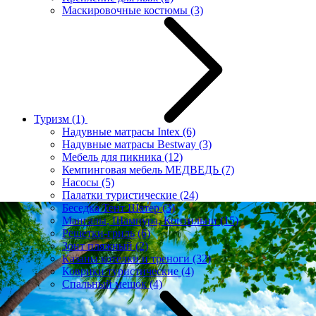
Маскировочные костюмы
(3)
Туризм
(1)
Надувные матрасы Intex
(6)
Надувные матрасы Bestway
(3)
Мебель для пикника
(12)
Кемпинговая мебель МЕДВЕДЬ
(7)
Насосы
(5)
Палатки туристические
(24)
Беседка Тент Шатер
(3)
Мангалы, Шампура, Коптильни
(15)
Решетки-гриль
(6)
Зонт пляжный
(2)
Казаны котелки и треноги
(32)
Коврики туристические
(4)
Спальный мешок
(4)