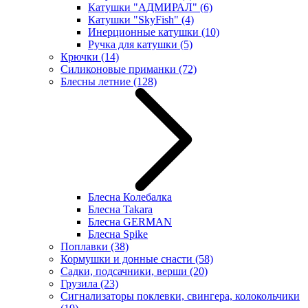
Катушки "АДМИРАЛ"
(6)
Катушки "SkyFish"
(4)
Инерционные катушки
(10)
Ручка для катушки
(5)
Крючки
(14)
Силиконовые приманки
(72)
Блесны летние
(128)
Блесна Колебалка
Блесна Takara
Блесна GERMAN
Блесна Spike
Поплавки
(38)
Кормушки и донные снасти
(58)
Садки, подсачники, верши
(20)
Грузила
(23)
Сигнализаторы поклевки, свингера, колокольчики