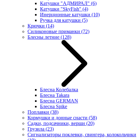
Катушки "АДМИРАЛ"
(6)
Катушки "SkyFish"
(4)
Инерционные катушки
(10)
Ручка для катушки
(5)
Крючки
(14)
Силиконовые приманки
(72)
Блесны летние
(128)
Блесна Колебалка
Блесна Takara
Блесна GERMAN
Блесна Spike
Поплавки
(38)
Кормушки и донные снасти
(58)
Садки, подсачники, верши
(20)
Грузила
(23)
Сигнализаторы поклевки, свингера, колокольчики