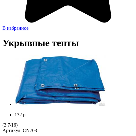
В избранное
Укрывные тенты
132 р.
(
3.7
/
16
)
Артикул:
CN703