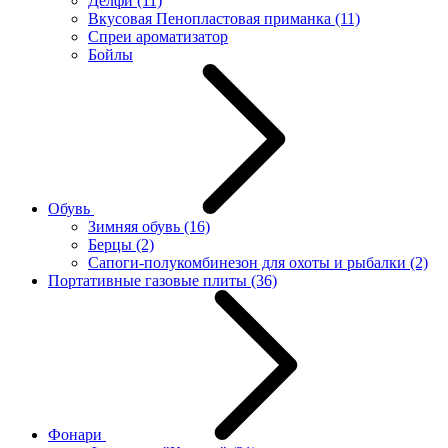
Делфи
(11)
Вкусовая Пенопластовая приманка
(11)
Спреи ароматизатор
Бойлы
Обувь
Зимняя обувь
(16)
Берцы
(2)
Сапоги-полукомбинезон для охоты и рыбалки
(2)
Портативные газовые плиты
(36)
Фонари