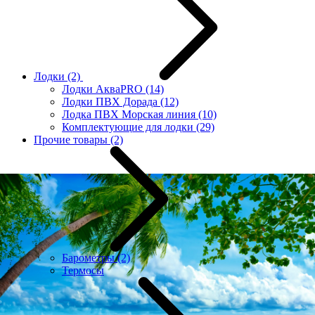
Лодки
(2)
Лодки АкваPRO
(14)
Лодки ПВХ Дорада
(12)
Лодка ПВХ Морская линия
(10)
Комплектующие для лодки
(29)
Прочие товары
(2)
Барометры
(2)
Термосы