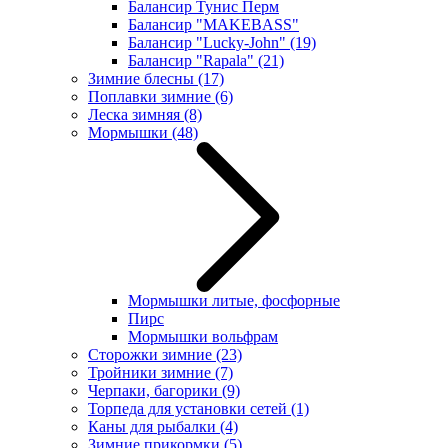
Балансир Тунис Перм
Балансир "MAKEBASS"
Балансир "Lucky-John"
(19)
Балансир "Rapala"
(21)
Зимние блесны
(17)
Поплавки зимние
(6)
Леска зимняя
(8)
Мормышки
(48)
Мормышки литые, фосфорные
Пирс
Мормышки вольфрам
Сторожки зимние
(23)
Тройники зимние
(7)
Черпаки, багорики
(9)
Торпеда для установки сетей
(1)
Каны для рыбалки
(4)
Зимние прикормки
(5)