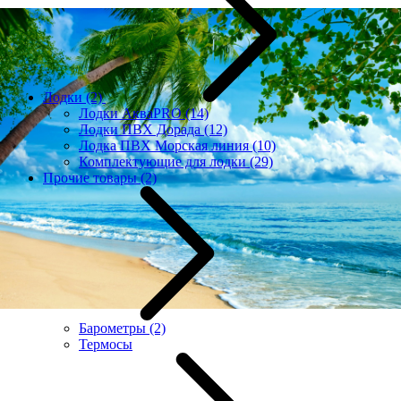
Лодки
(2)
Лодки АкваPRO
(14)
Лодки ПВХ Дорада
(12)
Лодка ПВХ Морская линия
(10)
Комплектующие для лодки
(29)
Прочие товары
(2)
Барометры
(2)
Термосы