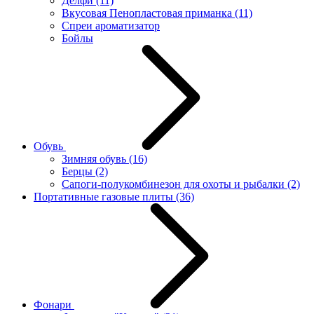
Делфи
(11)
Вкусовая Пенопластовая приманка
(11)
Спреи ароматизатор
Бойлы
Обувь
Зимняя обувь
(16)
Берцы
(2)
Сапоги-полукомбинезон для охоты и рыбалки
(2)
Портативные газовые плиты
(36)
Фонари