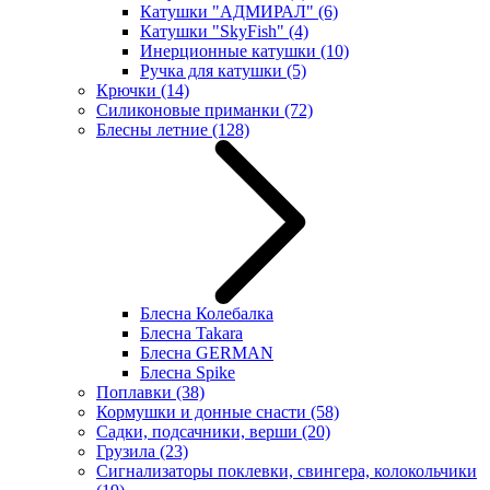
Катушки "АДМИРАЛ"
(6)
Катушки "SkyFish"
(4)
Инерционные катушки
(10)
Ручка для катушки
(5)
Крючки
(14)
Силиконовые приманки
(72)
Блесны летние
(128)
Блесна Колебалка
Блесна Takara
Блесна GERMAN
Блесна Spike
Поплавки
(38)
Кормушки и донные снасти
(58)
Садки, подсачники, верши
(20)
Грузила
(23)
Сигнализаторы поклевки, свингера, колокольчики