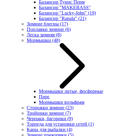
Балансир Тунис Перм
Балансир "MAKEBASS"
Балансир "Lucky-John"
(19)
Балансир "Rapala"
(21)
Зимние блесны
(17)
Поплавки зимние
(6)
Леска зимняя
(8)
Мормышки
(48)
Мормышки литые, фосфорные
Пирс
Мормышки вольфрам
Сторожки зимние
(23)
Тройники зимние
(7)
Черпаки, багорики
(9)
Торпеда для установки сетей
(1)
Каны для рыбалки
(4)
Зимние прикормки
(5)