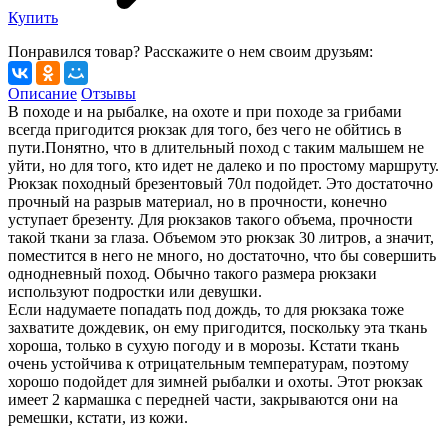
Купить
Понравился товар? Расскажите о нем своим друзьям:
Описание
Отзывы
В походе и на рыбалке, на охоте и при походе за грибами
всегда пригодится рюкзак для того, без чего не обйтись в
пути.Понятно, что в длительный поход с таким малышем не
уйти, но для того, кто идет не далеко и по простому маршруту.
Рюкзак походный брезентовый 70л подойдет. Это достаточно
прочный на разрыв материал, но в прочности, конечно
уступает брезенту. Для рюкзаков такого объема, прочности
такой ткани за глаза. Объемом это рюкзак 30 литров, а значит,
поместится в него не много, но достаточно, что бы совершить
однодневный поход. Обычно такого размера рюкзаки
используют подростки или девушки.
Если надумаете попадать под дождь, то для рюкзака тоже
захватите дождевик, он ему пригодится, поскольку эта ткань
хороша, только в сухую погоду и в морозы. Кстати ткань
очень устойчива к отрицательным температурам, поэтому
хорошо подойдет для зимней рыбалки и охоты. Этот рюкзак
имеет 2 кармашка с передней части, закрываются они на
ремешки, кстати, из кожи.