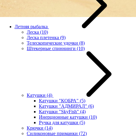
Летняя рыбалка
Леска
(10)
Леска плетенка
(9)
Телескопические удочки
(8)
Штекерные спиннинги
(10)
Катушки
(4)
Катушки "КОБРА"
(5)
Катушки "АДМИРАЛ"
(6)
Катушки "SkyFish"
(4)
Инерционные катушки
(10)
Ручка для катушки
(5)
Крючки
(14)
Силиконовые приманки
(72)