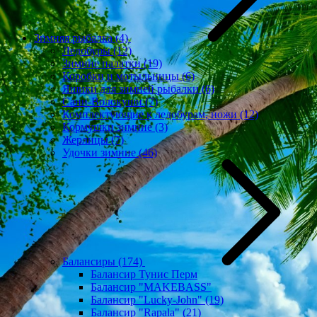
Зимняя рыбалка
(4)
Ледобуры
(12)
Зимние палатки
(19)
Коробки и мотыльницы
(6)
Ящики для зимней рыбалки
(6)
Сани-Волокуши
(7)
Комплектующие к ледобурам, ножи
(12)
Кормушки зимние
(3)
Жерлицы
(7)
Удочки зимние
(46)
Балансиры
(174)
Балансир Тунис Перм
Балансир "MAKEBASS"
Балансир "Lucky-John"
(19)
Балансир "Rapala"
(21)