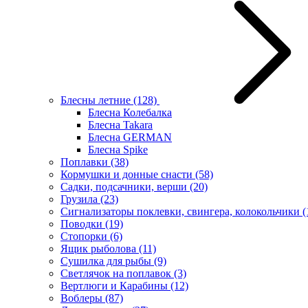
Блесны летние
(128)
Блесна Колебалка
Блесна Takara
Блесна GERMAN
Блесна Spike
Поплавки
(38)
Кормушки и донные снасти
(58)
Садки, подсачники, верши
(20)
Грузила
(23)
Сигнализаторы поклевки, свингера, колокольчики
(
Поводки
(19)
Стопорки
(6)
Ящик рыболова
(11)
Сушилка для рыбы
(9)
Светлячок на поплавок
(3)
Вертлюги и Карабины
(12)
Воблеры
(87)