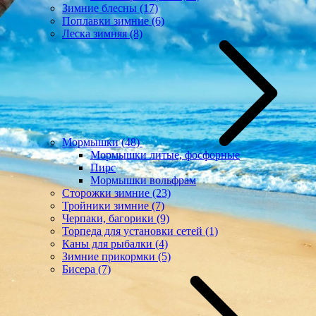
Зимние блесны
(17)
Поплавки зимние
(6)
Леска зимняя
(8)
Мормышки
(48)
Мормышки литые, фосфорные
Пирс
Мормышки вольфрам
Сторожки зимние
(23)
Тройники зимние
(7)
Черпаки, багорики
(9)
Торпеда для установки сетей
(1)
Каны для рыбалки
(4)
Зимние прикормки
(5)
Бисера
(7)