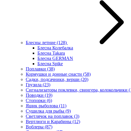
Блесны летние
(128)
Блесна Колебалка
Блесна Takara
Блесна GERMAN
Блесна Spike
Поплавки
(38)
Кормушки и донные снасти
(58)
Садки, подсачники, верши
(20)
Грузила
(23)
Сигнализаторы поклевки, свингера, колокольчики
(
Поводки
(19)
Стопорки
(6)
Ящик рыболова
(11)
Сушилка для рыбы
(9)
Светлячок на поплавок
(3)
Вертлюги и Карабины
(12)
Воблеры
(87)