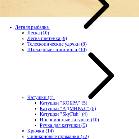
Летняя рыбалка
Леска
(10)
Леска плетенка
(9)
Телескопические удочки
(8)
Штекерные спиннинги
(10)
Катушки
(4)
Катушки "КОБРА"
(5)
Катушки "АДМИРАЛ"
(6)
Катушки "SkyFish"
(4)
Инерционные катушки
(10)
Ручка для катушки
(5)
Крючки
(14)
Силиконовые приманки
(72)