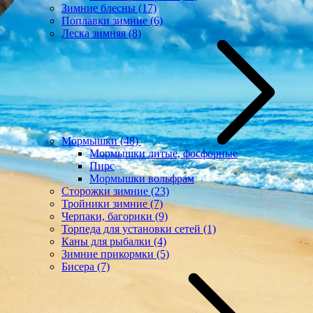
Зимние блесны
(17)
Поплавки зимние
(6)
Леска зимняя
(8)
Мормышки
(48)
Мормышки литые, фосфорные
Пирс
Мормышки вольфрам
Сторожки зимние
(23)
Тройники зимние
(7)
Черпаки, багорики
(9)
Торпеда для установки сетей
(1)
Каны для рыбалки
(4)
Зимние прикормки
(5)
Бисера
(7)