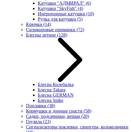
Катушки "АДМИРАЛ"
(6)
Катушки "SkyFish"
(4)
Инерционные катушки
(10)
Ручка для катушки
(5)
Крючки
(14)
Силиконовые приманки
(72)
Блесны летние
(128)
Блесна Колебалка
Блесна Takara
Блесна GERMAN
Блесна Spike
Поплавки
(38)
Кормушки и донные снасти
(58)
Садки, подсачники, верши
(20)
Грузила
(23)
Сигнализаторы поклевки, свингера, колокольчики