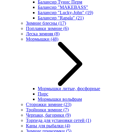
Балансир Тунис Перм
Балансир "MAKEBASS"
Балансир "Lucky-John"
(19)
Балансир "Rapala"
(21)
Зимние блесны
(17)
Поплавки зимние
(6)
Леска зимняя
(8)
Мормышки
(48)
Мормышки литые, фосфорные
Пирс
Мормышки вольфрам
Сторожки зимние
(23)
Тройники зимние
(7)
Черпаки, багорики
(9)
Торпеда для установки сетей
(1)
Каны для рыбалки
(4)
Зимние прикормки
(5)