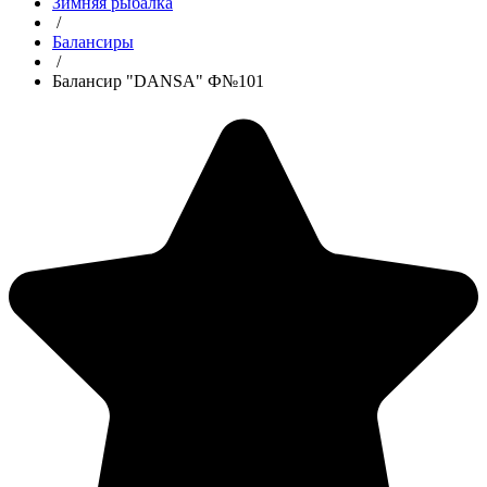
Зимняя рыбалка
/
Балансиры
/
Балансир "DANSA" Ф№101