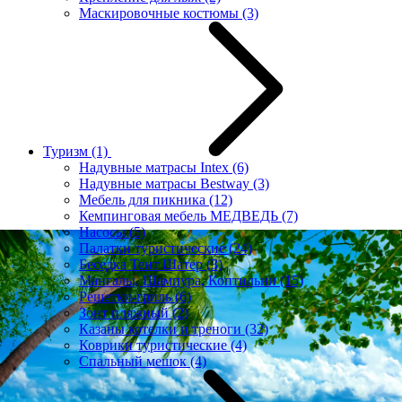
Маскировочные костюмы
(3)
Туризм
(1)
Надувные матрасы Intex
(6)
Надувные матрасы Bestway
(3)
Мебель для пикника
(12)
Кемпинговая мебель МЕДВЕДЬ
(7)
Насосы
(5)
Палатки туристические
(24)
Беседка Тент Шатер
(3)
Мангалы, Шампура, Коптильни
(15)
Решетки-гриль
(6)
Зонт пляжный
(2)
Казаны котелки и треноги
(32)
Коврики туристические
(4)
Спальный мешок
(4)