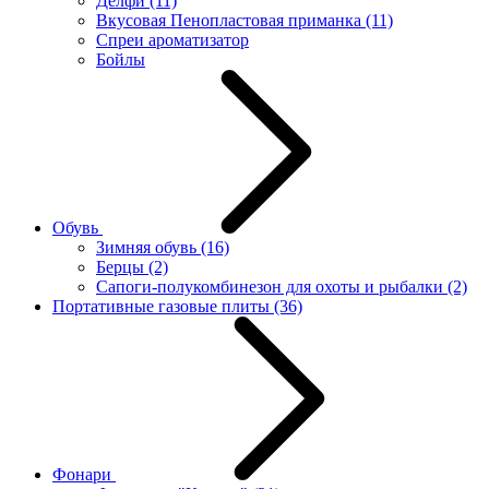
Делфи
(11)
Вкусовая Пенопластовая приманка
(11)
Спреи ароматизатор
Бойлы
Обувь
Зимняя обувь
(16)
Берцы
(2)
Сапоги-полукомбинезон для охоты и рыбалки
(2)
Портативные газовые плиты
(36)
Фонари