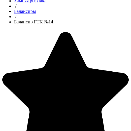
Зимняя рыбалка
/
Балансиры
/
Балансир FTK №14