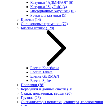
Катушки "АДМИРАЛ"
(6)
Катушки "SkyFish"
(4)
Инерционные катушки
(10)
Ручка для катушки
(5)
Крючки
(14)
Силиконовые приманки
(72)
Блесны летние
(128)
Блесна Колебалка
Блесна Takara
Блесна GERMAN
Блесна Spike
Поплавки
(38)
Кормушки и донные снасти
(58)
Садки, подсачники, верши
(20)
Грузила
(23)
Сигнализаторы поклевки, свингера, колокольчики