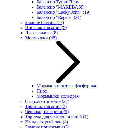
Балансир Тунис Перм
Балансир "MAKEBASS"
Балансир "Lucky-John"
(19)
Балансир "Rapala"
(21)
Зимние блесны
(17)
Поплавки зимние
(6)
Леска зимняя
(8)
Мормышки
(48)
Мормышки литые, фосфорные
Пирс
Мормышки вольфрам
Сторожки зимние
(23)
Тройники зимние
(7)
Черпаки, багорики
(9)
Торпеда для установки сетей
(1)
Каны для рыбалки
(4)
Зимние прикормки
(5)