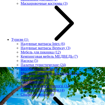
Маскировочные костюмы
(3)
Туризм
(1)
Надувные матрасы Intex
(6)
Надувные матрасы Bestway
(3)
Мебель для пикника
(12)
Кемпинговая мебель МЕДВЕДЬ
(7)
Насосы
(5)
Палатки туристические
(24)
Беседка Тент Шатер
(3)
Мангалы, Шампура, Коптильни
(15)
Решетки-гриль
(6)
Зонт пляжный
(2)
Казаны котелки и треноги
(32)
Коврики туристические
(4)
Спальный мешок
(4)