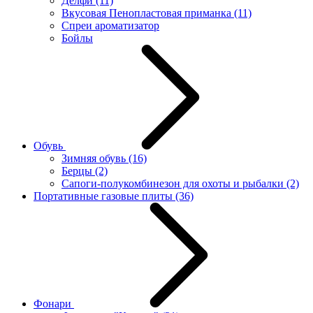
Делфи
(11)
Вкусовая Пенопластовая приманка
(11)
Спреи ароматизатор
Бойлы
Обувь
Зимняя обувь
(16)
Берцы
(2)
Сапоги-полукомбинезон для охоты и рыбалки
(2)
Портативные газовые плиты
(36)
Фонари