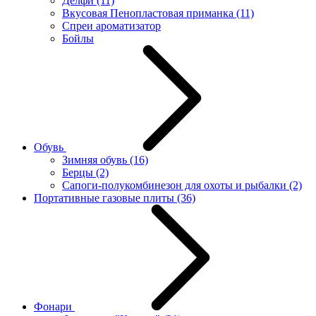
Делфи
(11)
Вкусовая Пенопластовая приманка
(11)
Спреи ароматизатор
Бойлы
Обувь
Зимняя обувь
(16)
Берцы
(2)
Сапоги-полукомбинезон для охоты и рыбалки
(2)
Портативные газовые плиты
(36)
Фонари