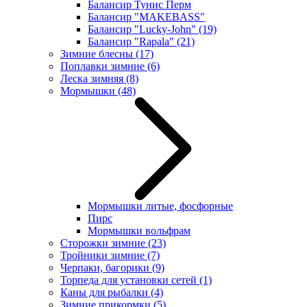
Балансир Тунис Перм
Балансир "MAKEBASS"
Балансир "Lucky-John"
(19)
Балансир "Rapala"
(21)
Зимние блесны
(17)
Поплавки зимние
(6)
Леска зимняя
(8)
Мормышки
(48)
Мормышки литые, фосфорные
Пирс
Мормышки вольфрам
Сторожки зимние
(23)
Тройники зимние
(7)
Черпаки, багорики
(9)
Торпеда для установки сетей
(1)
Каны для рыбалки
(4)
Зимние прикормки
(5)