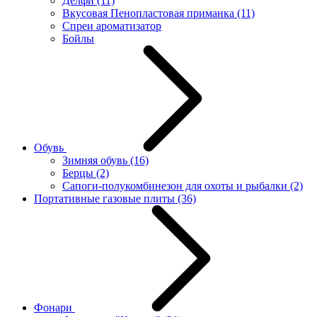
Делфи
(11)
Вкусовая Пенопластовая приманка
(11)
Спреи ароматизатор
Бойлы
Обувь
Зимняя обувь
(16)
Берцы
(2)
Сапоги-полукомбинезон для охоты и рыбалки
(2)
Портативные газовые плиты
(36)
Фонари