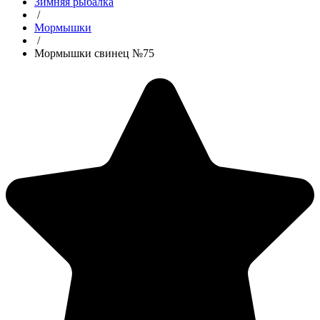
Зимняя рыбалка
/
Мормышки
/
Мормышки свинец №75