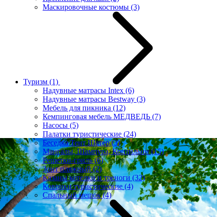
Маскировочные костюмы
(3)
Туризм
(1)
Надувные матрасы Intex
(6)
Надувные матрасы Bestway
(3)
Мебель для пикника
(12)
Кемпинговая мебель МЕДВЕДЬ
(7)
Насосы
(5)
Палатки туристические
(24)
Беседка Тент Шатер
(3)
Мангалы, Шампура, Коптильни
(15)
Решетки-гриль
(6)
Зонт пляжный
(2)
Казаны котелки и треноги
(32)
Коврики туристические
(4)
Спальный мешок
(4)