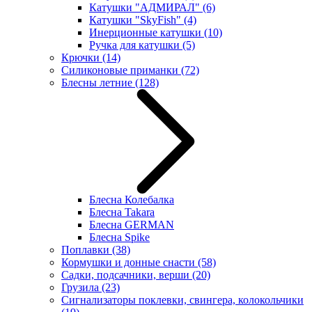
Катушки "АДМИРАЛ"
(6)
Катушки "SkyFish"
(4)
Инерционные катушки
(10)
Ручка для катушки
(5)
Крючки
(14)
Силиконовые приманки
(72)
Блесны летние
(128)
Блесна Колебалка
Блесна Takara
Блесна GERMAN
Блесна Spike
Поплавки
(38)
Кормушки и донные снасти
(58)
Садки, подсачники, верши
(20)
Грузила
(23)
Сигнализаторы поклевки, свингера, колокольчики