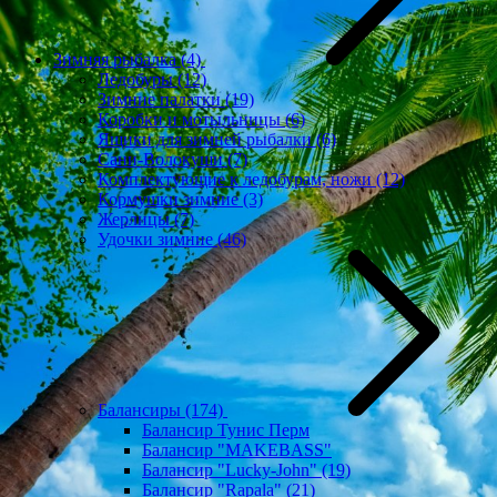
Зимняя рыбалка
(4)
Ледобуры
(12)
Зимние палатки
(19)
Коробки и мотыльницы
(6)
Ящики для зимней рыбалки
(6)
Сани-Волокуши
(7)
Комплектующие к ледобурам, ножи
(12)
Кормушки зимние
(3)
Жерлицы
(7)
Удочки зимние
(46)
Балансиры
(174)
Балансир Тунис Перм
Балансир "MAKEBASS"
Балансир "Lucky-John"
(19)
Балансир "Rapala"
(21)