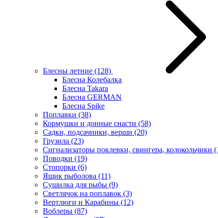
Блесны летние
(128)
Блесна Колебалка
Блесна Takara
Блесна GERMAN
Блесна Spike
Поплавки
(38)
Кормушки и донные снасти
(58)
Садки, подсачники, верши
(20)
Грузила
(23)
Сигнализаторы поклевки, свингера, колокольчики
(
Поводки
(19)
Стопорки
(6)
Ящик рыболова
(11)
Сушилка для рыбы
(9)
Светлячок на поплавок
(3)
Вертлюги и Карабины
(12)
Воблеры
(87)