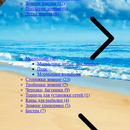
Зимние блесны
(17)
Поплавки зимние
(6)
Леска зимняя
(8)
Мормышки
(48)
Мормышки литые, фосфорные
Пирс
Мормышки вольфрам
Сторожки зимние
(23)
Тройники зимние
(7)
Черпаки, багорики
(9)
Торпеда для установки сетей
(1)
Каны для рыбалки
(4)
Зимние прикормки
(5)
Бисера
(7)