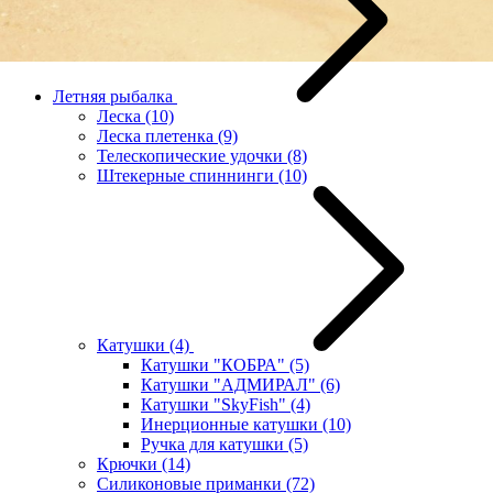
Летняя рыбалка
Леска
(10)
Леска плетенка
(9)
Телескопические удочки
(8)
Штекерные спиннинги
(10)
Катушки
(4)
Катушки "КОБРА"
(5)
Катушки "АДМИРАЛ"
(6)
Катушки "SkyFish"
(4)
Инерционные катушки
(10)
Ручка для катушки
(5)
Крючки
(14)
Силиконовые приманки
(72)